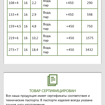
Вода,
108×4
16
2,2
+450
290
пар
Вода,
133×4
16
2,9
+450
598
пар
Вода,
159×4,5
16
4,8
+450
750
пар
Вода,
219×6
16
10,2
+450
1575
пар
Вода,
273×7
16
18,4
+450
3432
пар
ТОВАР СЕРТИФИЦИРОВАН
Вся наша продукция имеет сертификаты соответствия и
технические паспорта. В паспорте изделия всегда указана
точная дата изготовления.