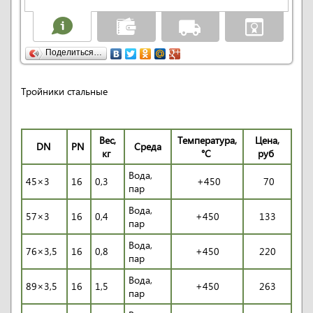
Поделиться…
Тройники стальные
Вес,
Температура,
Цена,
DN
PN
Среда
кг
°С
руб
Вода,
45×3
16
0,3
+450
70
пар
Вода,
57×3
16
0,4
+450
133
пар
Вода,
76×3,5
16
0,8
+450
220
пар
Вода,
89×3,5
16
1,5
+450
263
пар