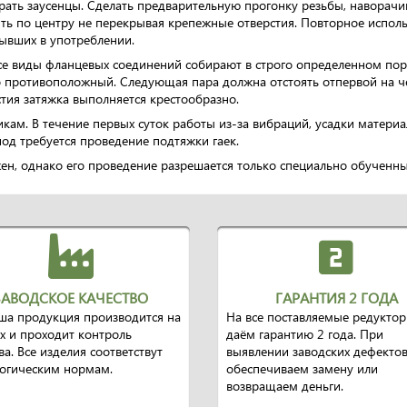
брать заусенцы. Сделать предварительную прогонку резьбы, наворачи
ть по центру не перекрывая крепежные отверстия. Повторное исполь
бывших в употреблении.
е виды фланцевых соединений собирают в строго определенном пор
 противоположный. Следующая пара должна отстоять отпервой на че
стия затяжка выполняется крестообразно.
кам. В течение первых суток работы из-за вибраций, усадки матери
иод требуется проведение подтяжки гаек.
ен, однако его проведение разрешается только специально обученны
ЗАВОДСКОЕ КАЧЕСТВО
ГАРАНТИЯ 2 ГОДА
ша продукция производится на
На все поставляемые редукто
х и проходит контроль
даём гарантию 2 года. При
ва. Все изделия соответствут
выявлении заводских дефекто
логическим нормам.
обеспечиваем замену или
возвращаем деньги.