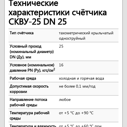
Технические
характеристики счётчика
СКВУ-25 DN 25
Тип счётчика
тахометрический крыльчатый
одноструйный
Условный проход
25
(номинальный диаметр)
DN (Ду), мм
Условное (номинальное)
16
2
давление PN (Ру), кгс/см
Рабочая среда
холодная и горячая вода
Допустимая скорость
не более 0,1 мм/год
коррозии
Направление потока
любое
рабочей среды
Температура рабочей
от +5 °С до +90 °С
среды
Температура и влажность
от +5 °С до +60 °С при