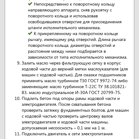
Непосредственно к поворотному кольцу
направляющего аппарата, сняв рукоятку с
поворотного кольца и использовав
освободившееся отверстие для присоединения
штанги исполнительного механизма.
К прикрепленному на поворотном кольце
рычагу, имеющему ряд отверстий. Длина рычага
поворотного кольца, диаметры отверстий и
расстояние между ними подбирается в
зависимости от типа исполнительного механизма.
Залить масло через фильтрующую сетку в корпус
ходовой части до верхней метки маслоуказателя (для
машин с ходовой частью). Для смазки подшипников
применять масло турбинное Т30 ГОСТ 9972-74 либо
заменяющие: масло турбинное Т-22С ТУ 38.101821-
83, масло индустриальное И-30А ГОСТ 20799-75.
Подлить бетон под опоры рамы ходовой части и
электродвигателя. После схватывания бетона
проверить затяжку фундаментных болтов, для машин
с ходовой частью проверить центровку валов
электродвигателя и ходовой части машины,
допускаемая несоосность – 0,1 мм на 1 м.
Подключить двигатель к сети электропитания