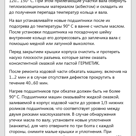
120... 150° С. При этом прилегающие участки вала обернуть
теплоизоляционным материалом (асбестом) и охладить их
до получения перепада температур кольца и вала.
На вал устанавливайте новые подшипники после их
подогрева до температуры 90° С в ванне с чистым маслом.
После установки подшипника на посадочную шейку
внутреннее кольцо его допрессовать до заплечика вала с
помощью медной или латунной выколотки.
Перед закрытием крышки корпуса очистить и протереть
насухо плоскости разъема, которые затем смазать
консистентной смазкой или пастой ГЕРМЕТИК.
После ремонта ходовой части обкатать машину, включив на
1...2 мин и в случае отсутствия дефектов прокрутить в
течение 40...60 мин.
Нагрев подшипников при обкатке должен быть не более
90° С. Подшипники машин смазывайте жидкой смазкой,
заливаемой в корпус ходовой части до уровня 1/3 нижних
роликов подшипников, что соответствует уровню между
двумя рисками маслоуказателя. В случае обнаружения
утечки масла по валу, установите новые уплотнения
(манжеты), для чего отверните по три болта с каждой
стороны, снимите малые крышки и уплотнения. При