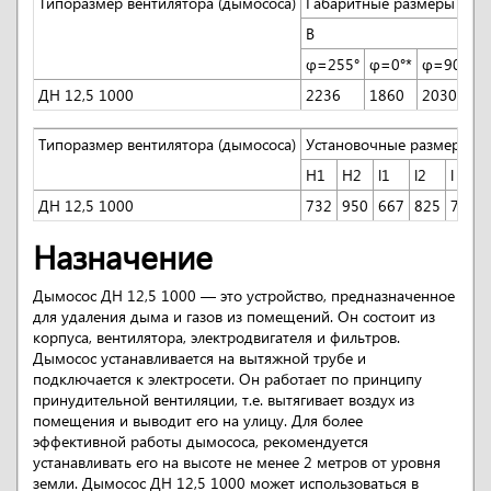
Типоразмер вентилятора (дымососа)
Габаритные размеры (не б
B
φ=255°
φ=0°*
φ=90°*
ДН 12,5 1000
2236
1860
2030
Типоразмер вентилятора (дымососа)
Установочные размеры, 
Н1
Н2
l1
l2
l
ДН 12,5 1000
732
950
667
825
720
Назначение
Дымосос ДН 12,5 1000 — это устройство, предназначенное
для удаления дыма и газов из помещений. Он состоит из
корпуса, вентилятора, электродвигателя и фильтров.
Дымосос устанавливается на вытяжной трубе и
подключается к электросети. Он работает по принципу
принудительной вентиляции, т.е. вытягивает воздух из
помещения и выводит его на улицу. Для более
эффективной работы дымососа, рекомендуется
устанавливать его на высоте не менее 2 метров от уровня
земли. Дымосос ДН 12,5 1000 может использоваться в