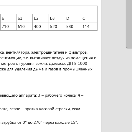
b
b1
b2
b3
D
C
710
610
400
520
530
114
а, вентилятора, электродвигателя и фильтров.
ентиляции, т.е. вытягивает воздух из помещения и
2 метров от уровня земли. Дымосос ДН 8 1000
также для удаления дыма и газов в промышленных
ляющего аппарата; 3 – рабочего колеса; 4 –
ке, левое – против часовой стрелки, если
атрубка от 0° до 270° через каждые 15°.