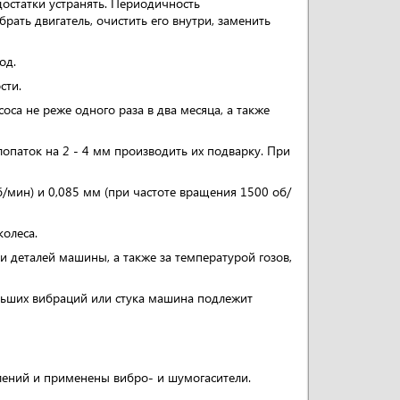
достатки устранять. Периодичность
рать двигатель, очистить его внутри, заменить
од.
сти.
оса не реже одного раза в два месяца, а также
лопаток на 2 - 4 мм производить их подварку. При
/мин) и 0,085 мм (при частоте вращения 1500 об/
олеса.
и деталей машины, а также за температурой гозов,
льших вибраций или стука машина подлежит
лений и применены вибро- и шумогасители.