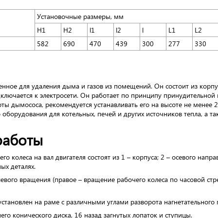
Установочные размеры, мм
Н1
Н2
l1
l2
l
L1
L2
582
690
470
439
300
277
330
нное для удаления дыма и газов из помещений. Он состоит из корпус
ключается к электросети. Он работает по принципу принудительной в
оты дымососа, рекомендуется устанавливать его на высоте не менее 
о оборудования для котельных, печей и других источников тепла, а 
работы
 колеса на вал двигателя состоят из 1 – корпуса; 2 – осевого направ
ных деталях.
вого вращения (правое – вращение рабочего колеса по часовой стрел
становлен на раме с различными углами разворота нагнетательного п
его конического диска, 16 назад загнутых лопаток и ступицы.