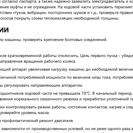
 согласно паспарта, а также надежно заземлить электродвигатель и 
ение муфты и ее ограждения. На ходовой части установить термомет
тствии стуков, вибрации, посторонних шумов и т.д., проверьте прав
мососов покрыть слоем теплоизоляции необходимой толщины.
ии
р машины, проверять крепление болтовых соединений.
осле кратковременной работы отключить. Цель первого пуска – убеди
 направления вращения рабочего колеса.
яющий аппарат увеличивая нагрузку машины до необходимой величи
величиной потребляемой мощности по величине силы тока, потребляе
ны регулировать направляющим аппаратом.
 подшипников ходовой части не превышала 70°С. В начальный пери
овления нормального смазочного режима и приработки уплотнений 
 контролировать режим работы, состояние контактов, нагрев и след
проверяйте уровень масла.
и профилактический ремонт двигателя.
зависимости от производственных условий, но не реже одного раза в