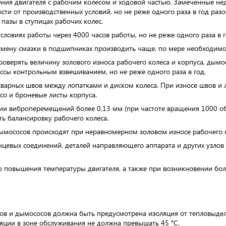
ения двигателя с рабочим колесом и ходовой частью. Замеченные не
ти от производственных условий, но не реже одного раза в год разоб
пазы в ступицах рабочих колес.
ловиях работы через 4000 часов работы, но не реже одного раза в г
 смену смазки в подшипниках производить чаще, по мере необходимо
оверять величину золового износа рабочего колеса и корпуса, дымос
сы контрольным взвешиванием, но не реже одного раза в год.
 сварных швов между лопатками и диском колеса. При износе швов и 
со и броневые листы корпуса.
ии виброперемещений более 0,13 мм (при частоте вращения 1000 об
ть балансировку рабочего колеса.
ымососов происходят при неравномерном золовом износе рабочего к
цевых соединений, деталей направляющего аппарата и других узлов 
о повышения температуры двигателя, а также при возникновении бо
оров и дымососов должна быть предусмотрена изоляция от тепловыде
яции в зоне обслуживания не должна превышать 45 °С.