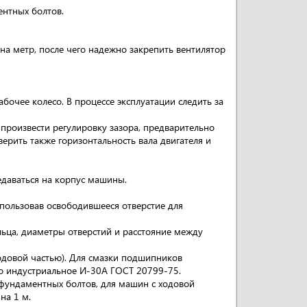
нтных болтов.
на метр, после чего надежно закрепить вентилятор
абочее колесо. В процессе эксплуатации следить за
произвести регулировку зазора, предварительно
верить также горизонтальность вала двигателя и
едаваться на корпус машины.
спользовав освободившееся отверстие для
ьца, диаметры отверстий и расстояние между
ходовой частью). Для смазки подшипников
о индустриальное И-30А ГОСТ 20799-75.
 фундаментных болтов, для машин с ходовой
на 1 м.