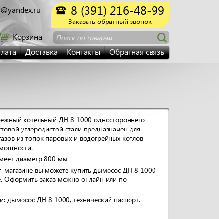
8 (391) 216-48-99
@yandex.ru
Заказать обратный звонок
Корзина
Поиск по товарам
лата
Доставка
Контакты
Обратная связь
ежный котельный ДН 8 1000 одностороннего
стовой углеродистой стали предназначен для
азов из топок паровых и водогрейных котлов
 мощности.
имеет диаметр 800 мм
т-магазине вы можете купить дымосос ДН 8 1000
е. Оформить заказ можно онлайн или по
и: дымосос ДН 8 1000, технический паспорт.