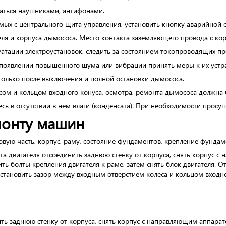
ваться наушниками, антифонами.
мых с центрального щита управления, установить кнопку аварийной 
ля и корпуса дымососа. Место контакта заземляющего провода с кор
уатации электроустановок, следить за состоянием токопроводящих пр
 появлении повышенного шума или вибрации принять меры к их устр
только после выключения и полной остановки дымососа.
сом и кольцом входного конуса, осмотра, ремонта дымососа должна 
сь в отсутствии в нем влаги (конденсата). При необходимости просуш
монту машин
овую часть, корпус, раму, состояние фундаментов, крепление фундам
 двигателя отсоединить заднюю стенку от корпуса, снять корпус с
ить болты крепления двигателя к раме, затем снять блок двигателя. 
становить зазор между входным отверстием колеса и кольцом входн
ть заднюю стенку от корпуса, снять корпус с направляющим аппарато