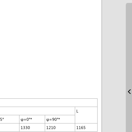
L
5°
φ=0°*
φ=90°*
1330
1210
1165