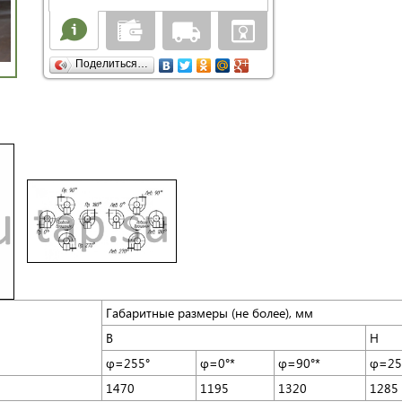
Поделиться…
Габаритные размеры (не более), мм
B
H
φ=255°
φ=0°*
φ=90°*
φ=25
1470
1195
1320
1285