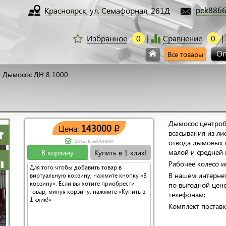
pek8866
Красноярск, ул. Семафорная, 261Д
Избранное
0
Сравнение
0
Оп
Все товары
Дымосос ДН 8 1000
Дымосос центроб
143000
Цена:
q
всасывания из ли
Есть в наличии
отвода дымовых г
малой и средней
В корзину
Купить в 1 клик!
Рабочее колесо 
Для того чтобы добавить товар в
В нашем интерне
виртуальную корзину, нажмите кнопку «В
корзину». Если вы хотите приобрести
по выгодной цен
товар, минуя корзину, нажмите «Купить в
телефонам:
1 клик!»
Комплект поставк