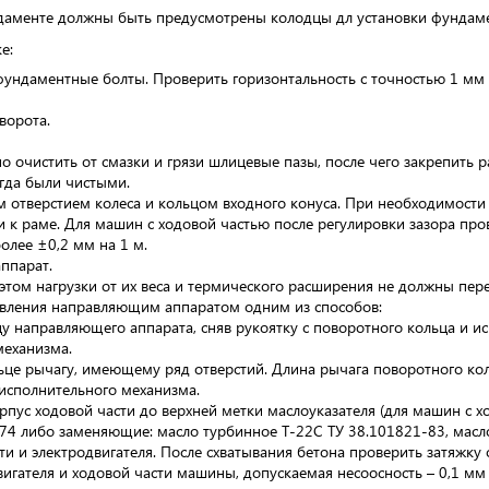
даменте должны быть предусмотрены колодцы дл установки фундаме
е:
фундаментные болты. Проверить горизонтальность с точностью 1 мм 
ворота.
о очистить от смазки и грязи шлицевые пазы, после чего закрепить р
егда были чистыми.
отверстием колеса и кольцом входного конуса. При необходимости 
и к раме. Для машин с ходовой частью после регулировки зазора про
олее ±0,2 мм на 1 м.
ппарат.
 этом нагрузки от их веса и термического расширения не должны пер
вления направляющим аппаратом одним из способов:
у направляющего аппарата, сняв рукоятку с поворотного кольца и и
механизма.
це рычагу, имеющему ряд отверстий. Длина рычага поворотного кол
 исполнительного механизма.
рпус ходовой части до верхней метки маслоуказателя (для машин с 
74 либо заменяющие: масло турбинное Т-22С ТУ 38.101821-83, масл
и и электродвигателя. После схватывания бетона проверить затяжку
игателя и ходовой части машины, допускаемая несоосность – 0,1 мм 