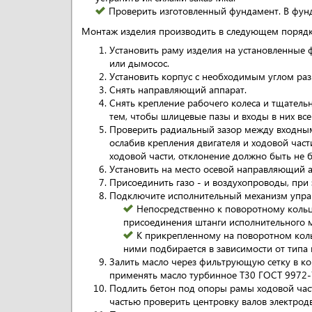
Проверить изготовленный фундамент. В фун
Монтаж изделия производить в следующем порядк
Установить раму изделия на установленные 
или дымосос.
Установить корпус с необходимым углом раз
Снять направляющий аппарат.
Снять крепление рабочего колеса и тщательн
тем, чтобы шлицевые пазы и входы в них вс
Проверить радиальный зазор между входным 
ослабив крепления двигателя и ходовой част
ходовой части, отклонение должно быть не б
Установить на место осевой направляющий а
Присоединить газо - и воздухопроводы, при
Подключите исполнительный механизм упра
Непосредственно к поворотному кольц
присоединения штанги исполнительного 
К прикрепленному на поворотном коль
ними подбирается в зависимости от типа
Залить масло через фильтрующую сетку в ко
применять масло турбинное Т30 ГОСТ 9972-
Подлить бетон под опоры рамы ходовой част
частью проверить центровку валов электродв