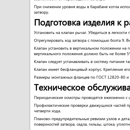
При снижении уровня воды в барабане котла испол
затвору.
Подготовка изделия к р
Установить на клапан рычаг. Убедиться в легкост
Отрегулировать ход затвора с помощью болта 9. В
Клапан установить в вертикальном положении на г
вертикального положения должно быть не более 5º
Клапан следует устанавливать в систему питания т
Клапан имеет бесфланцевый корпус. Крепление его
Размеры монтажных фланцев по ГОСТ 12820-80 и 
Техническое обслужив
Периодические осмотры проводятся ежесменно с ц
Профилактические проверки движущихся частей пров
четверти хода.
Планово-предупредительные ревизии узлов и детал
поверхностей затвора, седла, гильзы, штока, уплот