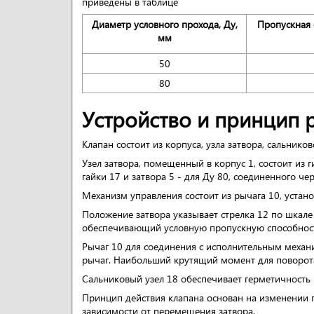
приведены в таблице
Диаметр условного прохода, Ду,
Пропускная 
мм
50
80
Устройство и принцип 
Клапан состоит из корпуса, узла затвора, сальнико
Узел затвора, помещенный в корпус 1, состоит из ги
гайки 17 и затвора 5 - для Ду 80, соединенного ч
Механизм управления состоит из рычага 10, устан
Положение затвора указывает стрелка 12 по шкале
обеспечивающий условную пропускную способност
Рычаг 10 для соединения с исполнительным механ
рычаг. Наибольший крутящий момент для поворота 
Сальниковый узел 18 обеспечивает герметичность
Принцип действия клапана основан на изменении п
зависимости от перемещения затвора.