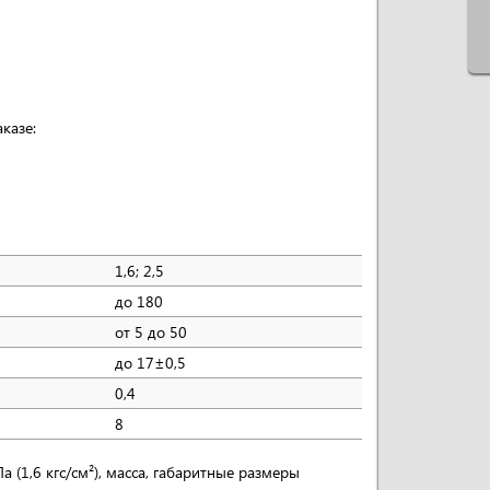
казе:
1,6; 2,5
до 180
от 5 до 50
до 17±0,5
0,4
8
 (1,6 кгс/см²), масса, габаритные размеры