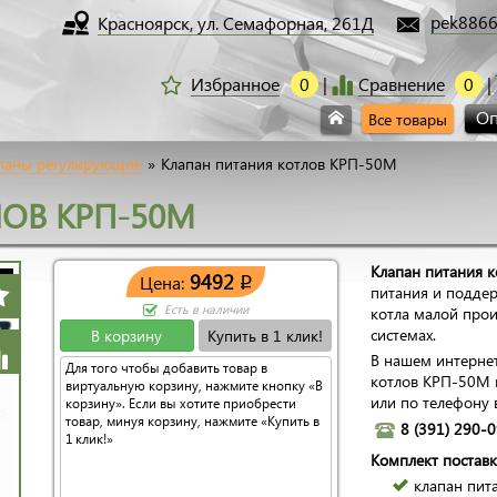
pek8866
Красноярск, ул. Семафорная, 261Д
Избранное
0
Сравнение
0
Оп
Все товары
паны регулирующие
»
Клапан питания котлов КРП-50М
ОВ КРП-50М
Клапан питания 
9492
Цена:
q
питания и подде
Есть в наличии
котла малой прои
системах.
В корзину
Купить в 1 клик!
В нашем интернет
Для того чтобы добавить товар в
котлов КРП-50М 
виртуальную корзину, нажмите кнопку «В
или по телефону 
корзину». Если вы хотите приобрести
товар, минуя корзину, нажмите «Купить в
8 (391) 290-
1 клик!»
Комплект поставк
клапан пит