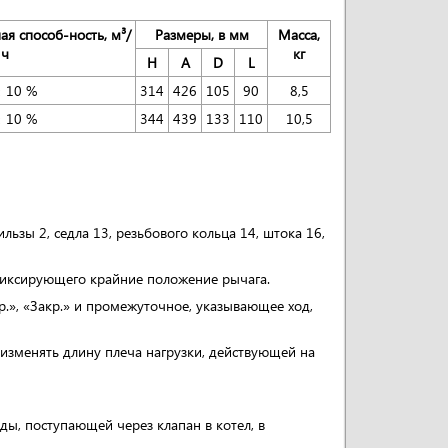
ая способ-ность, м³/
Размеры, в мм
Масса,
ч
кг
Н
А
D
L
± 10 %
314
426
105
90
8,5
± 10 %
344
439
133
110
10,5
ильзы 2, седла 13, резьбового кольца 14, штока 16,
 фиксирующего крайние положение рычага.
.», «Закр.» и промежуточное, указывающее ход,
изменять длину плеча нагрузки, действующей на
ды, поступающей через клапан в котел, в