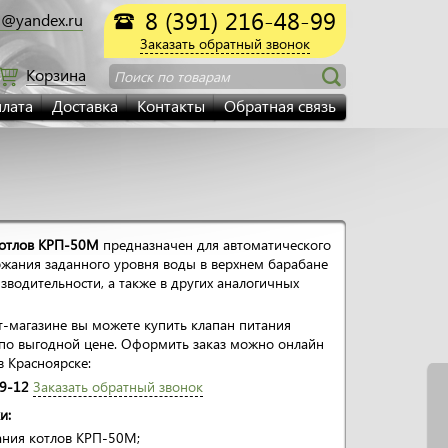
8 (391) 216-48-99
@yandex.ru
Заказать обратный звонок
Корзина
Поиск по товарам
лата
Доставка
Контакты
Обратная связь
котлов КРП-50М
предназначен для автоматического
ржания заданного уровня воды в верхнем барабане
зводительности, а также в других аналогичных
-магазине вы можете купить клапан питания
по выгодной цене. Оформить заказ можно онлайн
в Красноярске:
09-12
Заказать обратный звонок
и:
ания котлов КРП-50М;