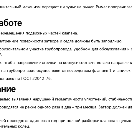
нительный механизм передает импульс на рычаг. Рычаг поворачивае
аботе
и перемещения подвижных частей клапана.
нутренние поверхности затвора и седла должны быть заподлицо.
оризонтальном участке трубопровода, удобном для обслуживания и о
.
ак, чтобы направление стрелки на корпусе соответствовало направле
 на трубопро-воде осуществляется посредством фланцев 1 и шпилек 
шпилек по ГОСТ 22042-76.
ание
елью выявления нарушений герметичности уплотнений, стабильности
одятся не ре-же одного раза в два – три месяца. Затвор должен дви
ей проводятся один раз в год при полной разборке клапана с цель
нительных колец.