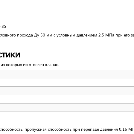
-85
ловного прохода Ду 50 мм с условным давлением 2,5 МПа при его за
стики
 из которых изготовлен клапан.
пособность, пропускная способность при перепаде давления 0,16 МПа