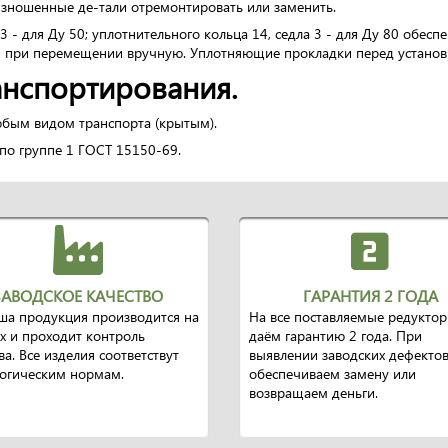
изношенные де-тали отремонтировать или заменить.
3 - для Ду 50; уплотнительного кольца 14, седла 3 - для Ду 80 обе
ным при перемещении вручную. Уплотняющие прокладки перед устано
анспортирования.
бым видом транспорта (крытым).
 по группе 1 ГОСТ 15150-69.
ЗАВОДСКОЕ КАЧЕСТВО
ГАРАНТИЯ 2 ГОДА
ша продукция производится на
На все поставляемые редукто
х и проходит контроль
даём гарантию 2 года. При
ва. Все изделия соответствут
выявлении заводских дефекто
логическим нормам.
обеспечиваем замену или
возвращаем деньги.