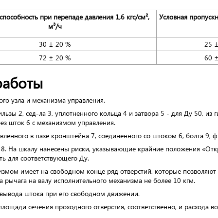
способность при перепаде давления 1,6 кгс/см²,
Условная пропускн
м³/ч
30 ± 20 %
25 
72 ± 20 %
60 
работы
вого узла и механизма управления.
льзы 2, сед-ла 3, уплотненного кольца 4 и затвора 5 - для Ду 50, из г
ерез шток 6 с механизмом управления.
овленного в пазе кронштейна 7, соединенного со штоком 6, болта 9,
 8. На шкалу нанесены риски, указывающие крайние положения «Откр
ь для соответствующего Ду.
измом имеет на свободном конце ряд отверстий, которые позволяют 
рычага на валу исполнительного механизма не более 10 кгм.
 вывода штока при его свободном движении.
лощади сечения проходного отверстия, соответственно, и расхода во