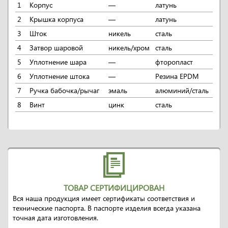
1
Корпус
—
латунь
2
Крышка корпуса
—
латунь
3
Шток
никель
сталь
4
Затвор шаровой
никель/хром
сталь
5
Уплотнение шара
—
фторопласт
6
Уплотнение штока
—
Резина EPDM
7
Ручка бабочка/рычаг
эмаль
алюминий/сталь
8
Винт
цинк
сталь
ТОВАР СЕРТИФИЦИРОВАН
Вся наша продукция имеет сертификаты соответствия и
технические паспорта. В паспорте изделия всегда указана
точная дата изготовления.