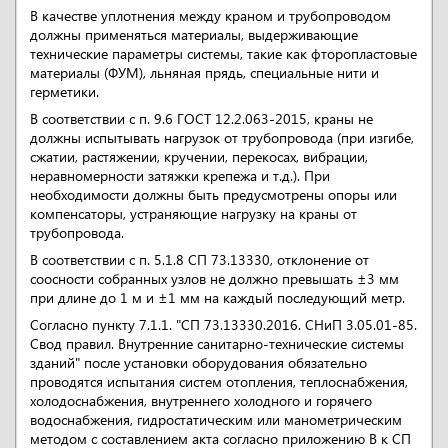
В качестве уплотнения между краном и трубопроводом
должны применяться материалы, выдерживающие
технические параметры системы, такие как фторопластовые
материалы (ФУМ), льняная прядь, специальные нити и
герметики.
В соответствии с п. 9.6 ГОСТ 12.2.063-2015, краны не
должны испытывать нагрузок от трубопровода (при изгибе,
сжатии, растяжении, кручении, перекосах, вибрации,
неравномерности затяжки крепежа и т.д.). При
необходимости должны быть предусмотрены опоры или
компенсаторы, устраняющие нагрузку на краны от
трубопровода.
В соответствии с п. 5.1.8 СП 73.13330, отклонение от
соосности собранных узлов не должно превышать ±3 мм
при длине до 1 м и ±1 мм на каждый последующий метр.
Согласно пункту 7.1.1. "СП 73.13330.2016. СНиП 3.05.01-85.
Свод правил. Внутренние санитарно-технические системы
зданий" после установки оборудования обязательно
проводятся испытания систем отопления, теплоснабжения,
холодоснабжения, внутреннего холодного и горячего
водоснабжения, гидростатическим или манометрическим
методом с составлением акта согласно приложению В к СП