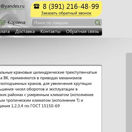
8 (391) 216-48-99
@yandex.ru
Заказать обратный звонок
Корзина
Поиск по товарам
лата
Доставка
Контакты
Обратная связь
альные крановые цилиндрические трехступенчатые
а ВК, применяются в приводах механизмов
узоподъемных кранов, для увеличения крутящих
шения чисел оборотов и эксплуатации в
ких районах с умеренным климатом (исполнение
ным тропическим климатом (исполнение Т) и
ения 1,2,3,4 по ГОСТ 15150-69