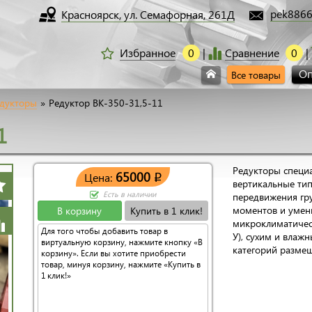
pek8866
Красноярск, ул. Семафорная, 261Д
Избранное
0
Сравнение
0
Оп
Все товары
едукторы
»
Редуктор ВК-350-31,5-11
1
Редукторы специ
65000
Цена:
q
вертикальные тип
Есть в наличии
передвижения гр
моментов и умень
В корзину
Купить в 1 клик!
микроклиматичес
Для того чтобы добавить товар в
У), сухим и влаж
виртуальную корзину, нажмите кнопку «В
категорий размещ
корзину». Если вы хотите приобрести
товар, минуя корзину, нажмите «Купить в
1 клик!»