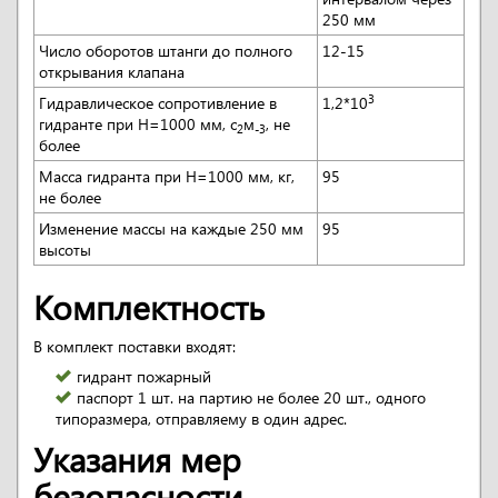
250 мм
Число оборотов штанги до полного
12-15
открывания клапана
3
Гидравлическое сопротивление в
1,2*10
гидранте при H=1000 мм, с
м
, не
2
-3
более
Масса гидранта при H=1000 мм, кг,
95
не более
Изменение массы на каждые 250 мм
95
высоты
Комплектность
В комплект поставки входят:
гидрант пожарный
паспорт 1 шт. на партию не более 20 шт., одного
типоразмера, отправляему в один адрес.
Указания мер
безопасности