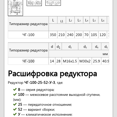
L
L
L
L
L
L
L
2
3
4
5
6
7
L
1
Типоразмер редуктора
мм
ЧГ-100
350
210
240
200
70
105
120
110
d
d
d
d
d
d
d
1
2
3
4
5
6
Типоразмер редуктора
мм
ЧГ-100
14
28
M16x1.5
M30x2
25.9
40.9
45
Расшифровка редуктора
Редуктор
ЧГ-100-25-52-У-3
, где:
В
— серия редуктора;
100
— межосевое расстояние выходной ступени,
(мм);
25
— передаточное отношение;
52
— вариант сборки;
У
— климатическое исполнение;